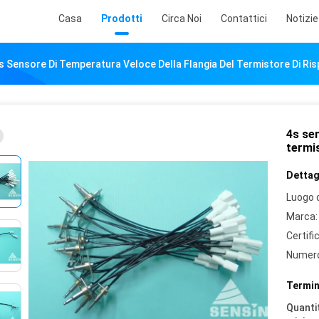
Casa
Prodotti
Circa Noi
Contattici
Notizie
s Sensore Di Temperatura Veloce Della Flangia Del Termistore Di Ri
4s sen
termi
Dettagl
Luogo d
Marca:
Certifi
Numero
Termin
Quantit