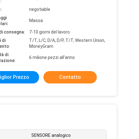
:
:
negotiable
aggi
Massa
lari:
di consegna:
7-10 giorni del lavoro
 di
T/T, L/C, D/A, D/P, T/T, Western Union,
ento:
MoneyGram
tà di
6 milione pezzi all'anno
tazione:
iglior Prezzo
Contatto
:
SENSORE analogico