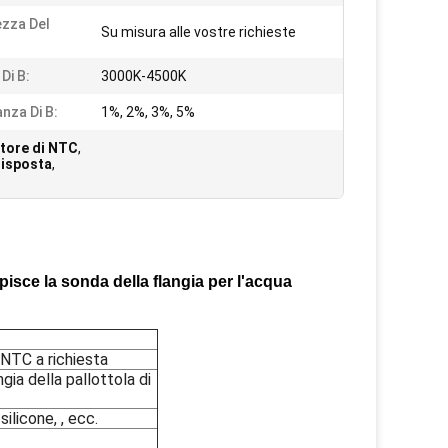
zza Del
Su misura alle vostre richieste
Di B:
3000K-4500K
anza Di B:
1%, 2%, 3%, 5%
store di NTC
,
risposta
,
isce la sonda della flangia per l'acqua
 NTC a richiesta
ia della pallottola di
licone, , ecc.