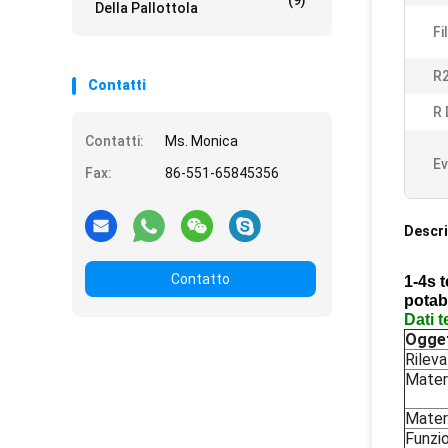
(9)
Della Pallottola
Fi
R
Contatti
R 
Contatti:
Ms. Monica
Ev
Fax:
86-551-65845356
Descri
Contatto
1-4s 
potab
Dati t
Ogget
Rilev
Materi
Materi
Funzi