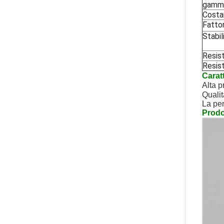
gamm
Costa
Fattor
Stabil
Resis
Resis
Caratt
Alta p
Qualit
La per
Prodot