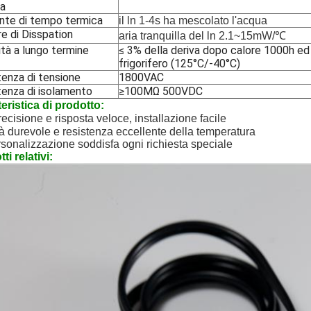
a
nte di tempo termica
il ln 1-4s ha mescolato l'acqua
e di Disspation
aria tranquilla del ln 2.1~15mW/℃
ità a lungo termine
≤ 3% della deriva dopo calore 1000h ed
frigorifero (125°C/-40°C)
tenza di tensione
1800VAC
tenza di isolamento
≥100MΩ 500VDC
eristica di prodotto:
recisione e risposta veloce, installazione facile
à durevole e resistenza eccellente della temperatura
sonalizzazione soddisfa ogni richiesta speciale
ti relativi: