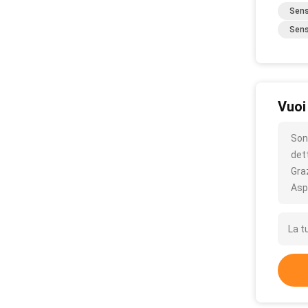
Sens
Sens
Vuoi
Son
det
Gra
Asp