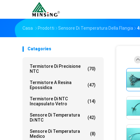
Casa
Prodotti
Sensore Di Temperatura Della Flangia
4
Catagories
Termistore Di Precisione
(70)
NTC
Termistore A Resina
(47)
Epossidica
Termistore Di NTC
(14)
Incapsulato Vetro
Sensore Di Temperatura
(42)
Di NTC
Sensore Di Temperatura
(8)
Medico