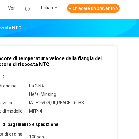
Italian
Ver
Richiedere un preventivo
sposta NTC
sore di temperatura veloce della flangia del
store di risposta NTC
i:
i origine:
La CINA
Hefei Minsing
cazione:
IATF16949,UL,REACH ,ROHS
 di modello:
MFP-4
i di pagamento e spedizione:
à di ordine
100pcs