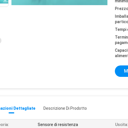
minimo
Prezzo
Imball
partico
Tempi 
Termini
pagam
Capaci
alimen
M
azioni Dettagliate
Descrizione Di Prodotto
oria:
Sensore di resistenza
Uscita