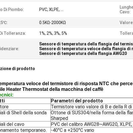
Lunghe
lo Di Piombo:
PVC, XLPE, ...
Cavo:
25℃:
0.5KΩ-2000KΩ
Valore 
Di Tolleranza:
1%, 2%, 3%, 5%
Toller
Sensore di temperatura della flangia del termi
idenziare:
Sensore di temperatura veloce della flangia di 
Sensore di temperatura della flangia AWG20
zione di prodotto
temperatura veloce del termistore di risposta NTC che percep
ile Heater Thermostat della macchina del caffè
ecnici:
ti
Parametri del prodotto
atore
Termistore vario valore di B e della R di
ali di Shell della sonda
Ottone di SUS304/nella forma della flang
Sharped
ali del cavo
PVC del calibro AWG28~AWG20, XLPE, si
onamento temporaneo.
-40°C a +250°C vario