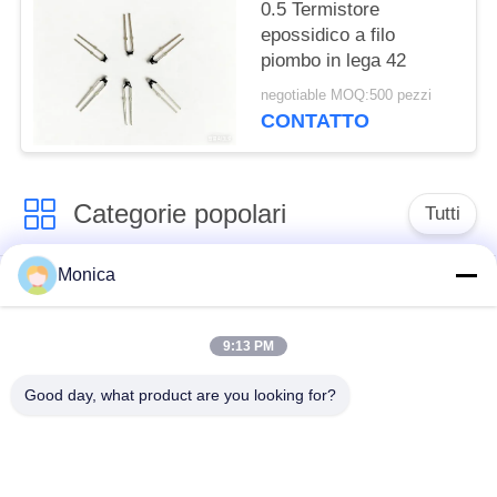
0.5 Termistore
epossidico a filo
piombo in lega 42
negotiable MOQ:500 pezzi
CONTATTO
Categorie popolari
Tutti
Monica
Termistore di
Termistore a resina
precisione NTC
epossidica
9:13 PM
Termistore di NTC
Sensore di
Good day, what product are you looking for?
incapsulato vetro
temperatura di NTC
sensore di
Termistore del film