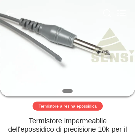
Hefei
Minsing
Automotive
Electronic
Co.,
Ltd..
All
Rights
CASA
Reserved.
PRODOTTI
CIRCA
NOI
GIRO
DELLA
Termistore a resina epossidica
FABBRICA
Termistore impermeabile
dell'epossidico di precisione 10k per il