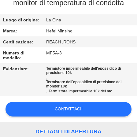
CONTROLLO
monitor di temperatura di condotta
DI
Luogo di origine:
La Cina
QUALITÀ
Marca:
Hefei Minsing
CONTATTICI
Certificazione:
REACH ,ROHS
Numero di
MF5A-3
modello:
NOTIZIE
Evidenziare:
Termistore impermeabile dell'epossidico di
precisione 10k
,
RICHIEDA
Termistore dell'epossidico di precisione del
monitor 10k
UNA
,
Termistore impermeabile 10k del ntc
CITAZIONE
CONTATTACI!
VR
DETTAGLI DI APERTURA