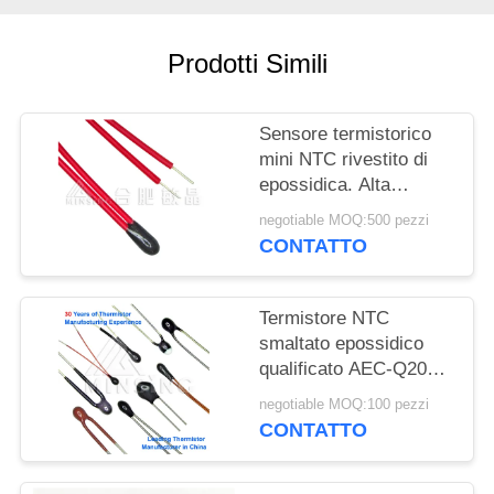
MAPPA
DEL
Prodotti Simili
SITO
Sensore termistorico
PRIVACY
mini NTC rivestito di
POLICY
epossidica. Alta
precisione per
negotiable MOQ:500 pezzi
rilevamento, controllo e
CONTATTO
compensazione della
temperatura.
Termistore NTC
smaltato epossidico
qualificato AEC-Q200,
diametro corpo
negotiable MOQ:100 pezzi
massimo 3,0 mm
CONTATTO